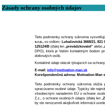
Zásady ochrany osobných údajov
Tieto podmienky ochrany súkromia vysvetľuj
s.r.o.,
 so sídlom: 
Luhačovická 3668/21, 821 
125124/B
 (ďalej len „
prevádzkovateľ
“ alebo „
DPO), ktorá je Vašim kontaktným bodom pre 
dotknutých osôb. 
Kontaktné údaje otázok týkajúcich sa ochrany
E-mail: 
info@motivation-man.sk
Korešpondenčná adresa: Motivation-Man s.
Tieto podmienky ochrany súkromia slúžia 
spracúvame osobné údaje. Typicky ide najmä 
všeobecným nariadením EÚ o ochrane osobn
Z.z., o ochrane osobných údajov (ďalej len „
Z
by ste nerozumeli akejkoľvek informácii uve