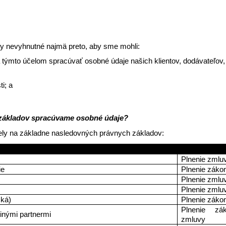
ny nevyhnutné najmä preto, aby sme mohli: 
 týmto účelom spracúvať osobné údaje našich klientov, dodávateľov
i; a
 základov spracúvame osobné údaje? 
ly na základne nasledovných právnych základov: 
v 
Právny zákla
Plnenie zmlu
ie
Plnenie záko
Plnenie zmlu
Plnenie zmlu
cká)
Plnenie záko
Plnenie zák
inými partnermi
zmluvy