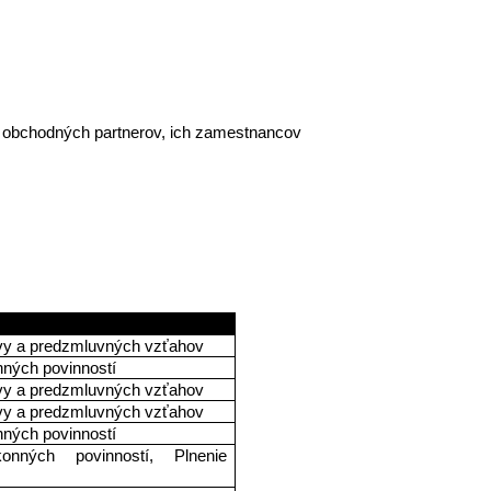
, obchodných partnerov, ich zamestnancov 
d 
vy a predzmluvných vzťahov
nných povinností
vy a predzmluvných vzťahov
vy a predzmluvných vzťahov
nných povinností
onných povinností, Plnenie 