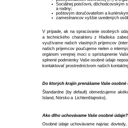
Sociálnej poisťovni, dôchodcovským 
a rodiny; 
poštovým doručovateľom a kuriérskym 
zamestnancov vyššie uvedených osôb
V prípade, ak na spracúvanie osobných údaj
a technického charakteru z hľadiska zabe
využívame našich vlastných príjemcov (inte
našich príjemcov poučujeme nielen o internýc
orgánom verejnej moci o sprístupnenie Vaši
splnené podmienky Vaše osobné údaje neposky
kontaktovať prostredníctvom našich kontaktn
Do ktorých krajín prenášame Vaše osobné 
Štandardne (by default) obmedzujeme akéko
Island, Nórsko a  Lichtenštajnsko). 
Ako dlho uchovávame Vaše osobné údaje?
Osobné údaje uchovávame najviac dovtedy, k