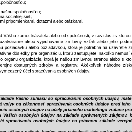
spoločnosťou;
 našou spoločnosťou;
a sociálnej sieti;
mi pripomienkami, dotazmi alebo otázkami. 
Vášho zamestnávateľa alebo od spoločnosti, v súvislosti s ktorou
 uzatvárame alebo vyjednávame zmluvný vzťah alebo jeho podmie
ú požiadavku alebo požiadavkou, ktorá je potrebná na uzavretie z
ívne dôsledky pre organizáciu, ktorú zastupujete, nakoľko nemusí dô
ho orgánu organizácie, ktorá je našou zmluvnou stranou alebo s kt
ejne dostupných zdrojov a registrov. Akékoľvek náhodne získa
vymedzený účel spracúvania osobných údajov. 
áklade Vášho súhlasu so spracúvaním osobných údajov, máte 
 vplyv na zákonnosť spracúvania osobných údajov pred jeho 
aniu osobných údajov na účely priameho marketingu vrátane prof
u Vašich osobných údajov na základe oprávnených záujmov, kt
oči spracúvaniu osobných údajov na právnom základe verejné
 preukážeme spôsob, ktorým sme vyhodnotili tieto oprávnené záuj