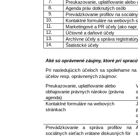
Preukazovanie, uplatňovanie alebo
Agenda práv dotknutých osôb
Prevádzkovanie profilov na sociáln
Kontaktné formuláre na webových 
Marketingové a PR účely (ako napr. 
Účtovné a daňové účely 
Archívne účely a správa registratúr
Štatistické účely
Aké sú oprávnené záujmy, ktoré pri sprac
Pri nasledujúcich účeloch sa spoliehame na 
účelov resp. oprávnených záujmov: 
Preukazovanie, uplatňovanie alebo 
V
obhajovanie právnych nárokov (právna 
agenda)
Kontaktné formuláre na webových 
J
stránkach 
p
Prevádzkovanie a správa profilov na 
sociálnych sieťach vrátane diskusných fór