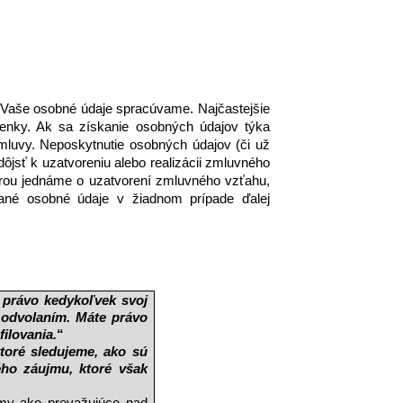
 Vaše osobné údaje spracúvame. Najčastejšie 
nky. Ak sa získanie osobných údajov týka 
mluvy. Neposkytnutie osobných údajov (či už 
jsť k uzatvoreniu alebo realizácii zmluvného 
orou jednáme o uzatvorení zmluvného vzťahu, 
né osobné údaje v žiadnom prípade ďalej 
právo kedykoľvek svoj 
odvolaním. Máte právo 
ilovania.
“ 
oré sledujeme, ako sú 
ho záujmu, ktoré však 
my ako prevažujúce nad 