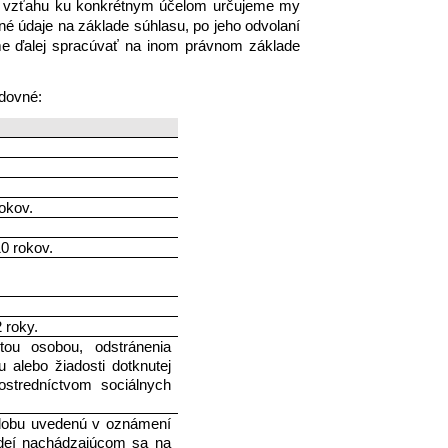
o vzťahu ku konkrétnym účelom určujeme my 
é údaje na základe súhlasu, po jeho odvolaní 
e ďalej spracúvať na inom právnom základe 
dovné: 
okov.
0 rokov. 
 roky.
ou osobou, odstránenia 
 alebo žiadosti dotknutej 
tredníctvom sociálnych 
dobu uvedenú v oznámení 
ideí nachádzajúcom sa na 