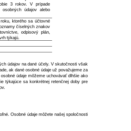
bie 3 rokov. V prípade 
u osobných údajov alebo 
roku, ktorého sa účtovné 
zoznamy číselných znakov 
vníctve, odpisový plán, 
vrh týkajú.
h údajov na dané účely. V skutočnosti však 
pade, ak dané osobné údaje už považujeme za 
e osobné údaje môžeme uchovávať dlhšie ako 
 týkajúce sa konkrétnej retenčnej doby pre 
ov.
ľné. Osobné údaje môžete našej spoločnosti 