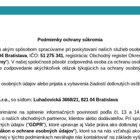
Podmienky ochrany súkromia
ú akým spôsobom spracúvame pri poskytovaní našich služieb osobn
04 Bratislava
, IČO: 
51 275 341
, registrácia: Obchodný register Okr
my
“). V našej spoločnosti
pôsobí zodpovedná osoba za ochranu osob
zodpovedanie akýchkoľvek otázok týkajúcich sa ochrany osobných 
 osobných údajov alebo prijatia a vybavenia žiadostí dotknutých osôb
r.o.,
 so sídlom: 
Luhačovická 3668/21, 821 04 Bratislava
primárne na splnenie informačných povinností podľa čl. 13 a 
o našich obchodných partnerov, klientov alebo dodávateľov. Pri spr
ých údajov (“
GDPR
”), ktoré upravuje aj Vaše práva ako dotknutej
ákon o ochrane osobných údajov
“), ktoré sa na nás vzťahujú ako
denej v týchto podmienkach neváhajte nás kontaktovať na základe vy