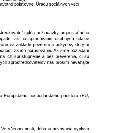
votné poisťovne, Úradu sociálnych vecí 
tredkovateľ spĺňa požiadavky organizačného 
ípade, ak na spracúvanie osobných údajov 
ané na základe poverení a pokynov, ktorými 
ednosti za ich porušovanie. Ak sme požiadaní 
 ich sprístupnenie a bez preverenia, či sú 
ych sprostredkovateľov nás prosím neváhajte 
o Európskeho hospodárskeho priestoru (EÚ, 
 Vo všeobecnosti, doba uchovávania vyplýva 