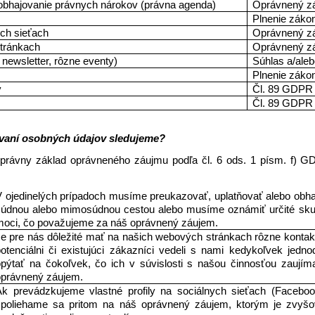
 obhajovanie právnych nárokov (právna agenda)
Oprávnený z
Plnenie záko
ych sieťach
Oprávnený z
stránkach
Oprávnený z
newsletter, rôzne eventy)
Súhlas a/ale
Plnenie záko
y
Čl. 89 GDPR
Čl. 89 GDPR
úvaní osobných údajov sledujeme? 
právny základ oprávneného záujmu podľa čl. 6 ods. 1 písm. f) GDPR
 ojedinelých prípadoch musíme preukazovať, uplatňovať alebo obha
súdnou alebo mimosúdnou cestou alebo musíme oznámiť určité skuto
moci, čo považujeme za náš oprávnený záujem. 
e pre nás dôležité mať na našich webových stránkach rôzne kontakt
otenciálni či existujúci zákazníci vedeli s nami kedykoľvek jedno
opýtať na čokoľvek, čo ich v súvislosti s našou činnosťou zaujím
oprávnený záujem.
Ak prevádzkujeme vlastné profily na sociálnych sieťach (Facebook
spoliehame sa pritom na náš oprávnený záujem, ktorým je zvyšo