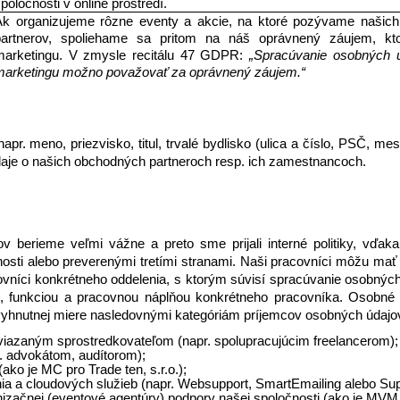
poločnosti v online prostredí.
Ak organizujeme rôzne eventy a akcie, na ktoré pozývame našich
partnerov, spoliehame sa pritom na náš oprávnený záujem, kt
marketingu. V zmysle recitálu 47 GDPR: 
„Spracúvanie osobných ú
marketingu možno považovať za oprávnený záujem.“ 
 meno, priezvisko, titul, trvalé bydlisko (ulica a číslo, PSČ, mesto
daje o našich obchodných partneroch resp. ich zamestnancoch. 
v berieme veľmi vážne a preto sme prijali interné politiky, vďak
sti alebo preverenými tretími stranami. Naši pracovníci môžu mať
covníci konkrétneho oddelenia, s ktorým súvisí spracúvanie osobný
u, funkciou a pracovnou náplňou konkrétneho pracovníka. Osobné ú
vyhnutnej miere nasledovnými kategóriám príjemcov osobných údajov
iazaným sprostredkovateľom (napr. spolupracujúcim freelancerom);
 advokátom, audítorom); 
o je MC pro Trade ten, s.r.o.); 
a a cloudových služieb (napr. Websupport, SmartEmailing alebo Sup
izačnej (eventové agentúry) podpory našej spoločnosti (ako je MVM T