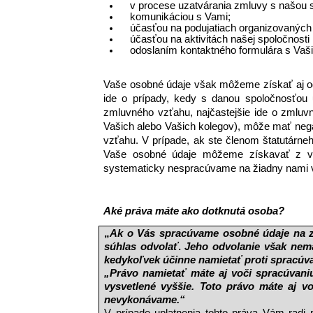
v procese uzatvárania zmluvy s našou 
komunikáciou s Vami;
účasťou na podujatiach organizovaných
účasťou na aktivitách našej spoločnosti n
odoslaním kontaktného formulára s Vaši
Vaše osobné údaje však môžeme získať aj od 
ide o prípady, kedy s danou spoločnosťou
zmluvného vzťahu, najčastejšie ide o zmluvn
Vašich alebo Vašich kolegov), môže mať negat
vzťahu. V prípade, ak ste členom štatutárne
Vaše osobné údaje môžeme získavať z ver
systematicky nespracúvame na žiadny nami 
Aké práva máte ako dotknutá osoba? 
„
Ak o Vás spracúvame osobné údaje na z
súhlas odvolať
. 
Jeho odvolanie však nemá
kedykoľvek účinne namietať proti spracúv
„Právo namietať máte aj voči spracúvani
vysvetlené vyššie. Toto právo máte aj v
nevykonávame.“ 
V prípade uplatnenia tohto práva Vám radi