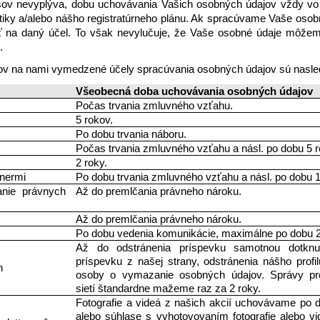
isov nevyplýva, dobu uchovávania Vašich osobných údajov vždy v
litiky a/alebo nášho registratúrneho plánu. Ak spracúvame Vaše osobn
ť na daný účel. To však nevylučuje, že Vaše osobné údaje môžem
. 
v na nami vymedzené účely spracúvania osobných údajov sú nasle
Všeobecná doba uchovávania osobných údajov 
Počas trvania zmluvného vzťahu.
5 rokov.
Po dobu trvania náboru.  
Počas trvania zmluvného vzťahu a násl. po dobu 5 r
2 roky.
tnermi
Po dobu trvania zmluvného vzťahu a násl. po dobu 1
nie právnych 
Až do premlčania právneho nároku.
Až do premlčania právneho nároku.
Po dobu vedenia komunikácie, maximálne po dobu 2
Až do odstránenia príspevku samotnou dotknut
príspevku z našej strany, odstránenia nášho profilu
h 
osoby o vymazanie osobných údajov. Správy pros
sietí štandardne mažeme raz za 2 roky. 
Fotografie a videá z našich akcií uchovávame po 
alebo súhlase s vyhotovovaním fotografie alebo v