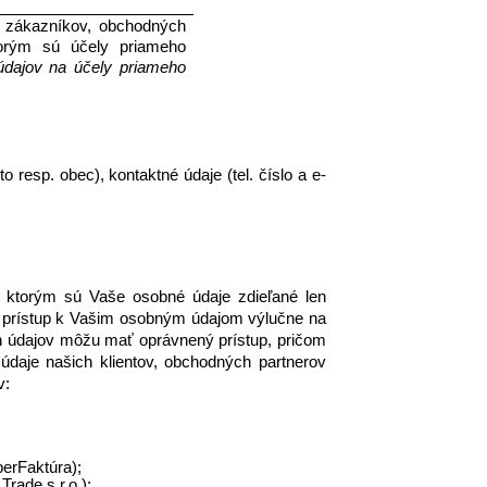
 zákazníkov, obchodných 
orým sú účely priameho 
dajov na účely priameho 
 resp. obec), kontaktné údaje (tel. číslo a e-
a ktorým sú Vaše osobné údaje zdieľané len 
 prístup k Vašim osobným údajom výlučne na 
ch údajov môžu mať oprávnený prístup, pričom 
daje našich klientov, obchodných partnerov 
: 
erFaktúra); 
rade s.r.o.); 