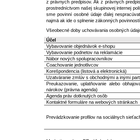
z právnych predpisov. Ak z právnych predp
prostredníctvom našej skupinovej internej po
sme povinní osobné údaje ďalej nespracúva
najmä ak ide o splnenie zákonných povinností
Všeobecné doby uchovávania osobných údajo
Účel 
Vybavovanie objednávok e-shopu
Vybavovanie podnetov na reklamácie
Nábor nových spolupracovníkov
Coachovanie jednotlivcov
Korešpondencia (listová a elektronická)
Uzatváranie zmlúv s obchodnými a inými par
Preukazovanie, uplatňovanie alebo obhajova
nárokov (právna agenda)
Agenda práv dotknutých osôb
Kontaktné formuláre na webových stránkach
Prevádzkovanie profilov na sociálnych sieťac