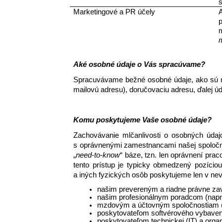
s
Marketingové a PR účely 
Aké osobné údaje o Vás spracúvame? 
Spracuvávame bežné osobné údaje, ako sú napr.
mailovú adresu), doručovaciu adresu, ďalej ú
Komu poskytujeme Vaše osobné údaje? 
Zachovávanie mlčanlivosti o osobných údajo
s oprávnenými zamestnancami našej spoločno
„
need-to-know
“ báze, tzn. len oprávnení pra
tento prístup je typicky obmedzený pozício
a iných fyzických osôb poskytujeme len v ne
našim prevereným a riadne právne zav
našim profesionálnym poradcom (napr.
mzdovým a účtovným spoločnostiam (ak
poskytovateľom softvérového vybaveni
poskytovateľom technickej (IT) a organ