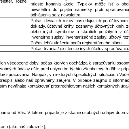
etter, rôzne 
mieste konania akcie. Typicky môže ísť o obdo
newslettru do prijatia námietky proti spracúvani
odhlásenia sa z newslettra.
Počas desiatich rokov nasledujúcich po účtovnom 
doklady, účtovné knihy, zoznamy účtovných kníh, 
alebo iných symbolov a skratiek použitých v účto
inventúrne súpisy, inventarizačné zápisy, účtový roz
Počas lehôt uloženia podľa registratúrneho plánu.
Počas trvania / existencie iných účelov spracúvania.
len všeobecné doby, počas ktorých dochádza k spracúvaniu osobnýc
í osobných údajov ešte pred uplynutím týchto všeobecných dôb v prí
lov spracúvania. Naopak, v niektorých špecifických situáciách Vaš
predpis alebo náš oprávnený záujem. V prípade záujmu o informácie
ím neváhajte kontaktovať prostredníctvom našich kontaktných údaj
riamo od Vás. V takom prípade je získanie osobných údajov dobrovo
kach (ako náš zákazník);