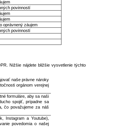
áujem
nných povinností
áujem
áujem
bo oprávnený záujem
nných povinností
 
. Nižšie nájdete bližšie vysvetlenie týchto 
jovať naše právne nároky 
čnosti orgánom verejnej 
né formuláre, aby sa naši 
ducho spojiť, prípadne sa 
a, čo považujeme za náš 
, Instagram a Youtube), 
vanie povedomia o našej 