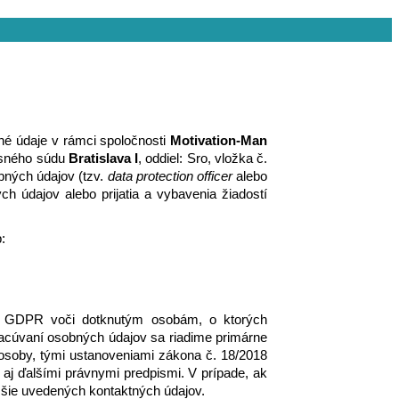
é údaje v rámci spoločnosti
 Motivation-Man 
esného súdu 
Bratislava I
, oddiel: Sro, vložka č. 
ných údajov (tzv. 
data protection officer 
alebo 
údajov alebo prijatia a vybavenia žiadostí 
:
14 GDPR voči dotknutým osobám, o ktorých 
acúvaní osobných údajov sa riadime primárne 
 osoby, tými ustanoveniami zákona č. 18/2018 
 aj ďalšími právnymi predpismi. V prípade, ak 
ššie uvedených kontaktných údajov. 