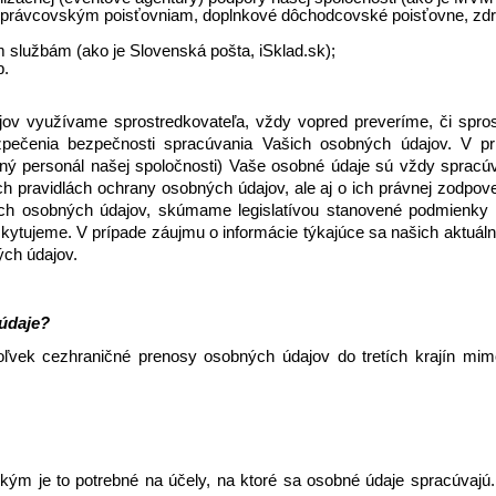
správcovským poisťovniam, doplnkové dôchodcovské poisťovne, zdra
službám (ako je Slovenská pošta, iSklad.sk); 
. 
ov využívame sprostredkovateľa, vždy vopred preveríme, či spros
zpečenia bezpečnosti spracúvania Vašich osobných údajov. V pr
rný personál našej spoločnosti) Vaše osobné údaje sú vždy spracúv
h pravidlách ochrany osobných údajov, ale aj o ich právnej zodpov
ch osobných údajov, skúmame legislatívou stanovené podmienky na
tujeme. V prípade záujmu o informácie týkajúce sa našich aktuáln
ých údajov.
údaje? 
ľvek cezhraničné prenosy osobných údajov do tretích krajín mim
 
ým je to potrebné na účely, na ktoré sa osobné údaje spracúvajú.