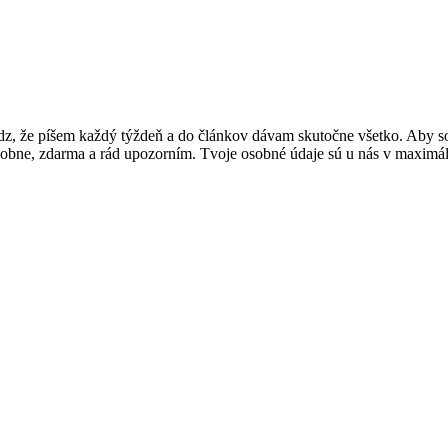
i. Vedz, že píšem každý týždeň a do článkov dávam skutočne všetko. Aby
 osobne, zdarma a rád upozorním. Tvoje osobné údaje sú u nás v maxi
.