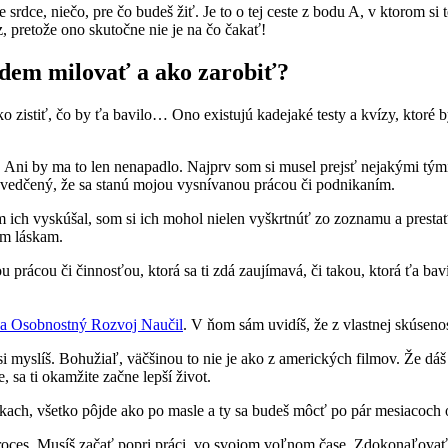
srdce, niečo, pre čo budeš žiť. Je to o tej ceste z bodu A, v ktorom si t
z, pretože ono skutočne nie je na čo čakať!
udem milovať a ako zarobiť?
ko zistiť, čo by ťa bavilo… Ono existujú kadejaké testy a kvízy, ktoré
 Ani by ma to len nenapadlo. Najprv som si musel prejsť nejakými tým
svedčený, že sa stanú mojou vysnívanou prácou či podnikaním.
m ich vyskúšal, som si ich mohol nielen vyškrtnúť zo zoznamu a prest
ým láskam.
prácou či činnosťou, ktorá sa ti zdá zaujímavá, či takou, ktorá ťa baví.
Ma Osobnostný Rozvoj Naučil
. V ňom sám uvidíš, že z vlastnej skúse
i myslíš. Bohužiaľ, väčšinou to nie je ako z amerických filmov. Že dáš 
sa ti okamžite začne lepší život.
zkach, všetko pôjde ako po masle a ty sa budeš môcť po pár mesiacoc
 proces. Musíš začať popri práci, vo svojom voľnom čase. Zdokonaľovať