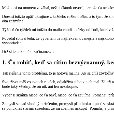
Možno si na moment zaváhal, než si článok otvoril, pretože ťa neoslov
Dnes si totižto opäť ukrojíme z každého rožku trošku, a to tým, že si 
oka zažmúriť.
Týždeň čo týždeň mi totižto do mailu chodia otázky od ľudí, ktorí v 
Povedal som si teda, že vyberiem tie najfrekventovanejšie a najsklo
vysporiadať.
Drž si teda klobúk, začíname…:
1. Čo robiť, keď sa cítim bezvýznamný, k
Tak riešenie tohto problému, to je hotová malina. Ak sa cítiš zbytočn
Svoj život máš vo svojich rukách, odjakživa si ho v nich mal. Záleží
bude taký všedný, že oň nik ani len nezakopne.
Vyber si skrátka niečo, čo ťa baví, niečo, čo ťa zaujíma. Pomáhaj, prí
Zamysli sa nad vhodným riešením, premysli plán útoku a pusť sa skrát
sa ponúkneš starším susedom, že im zbehneš nakúpiť. Pomáhaj a priná