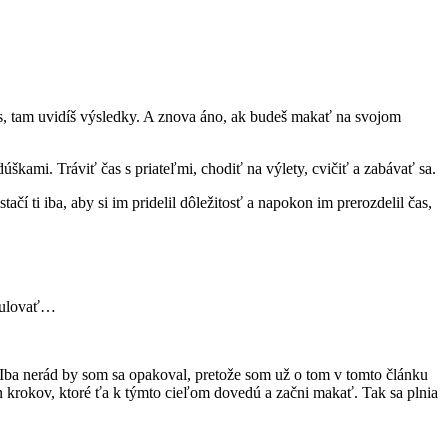
as, tam uvidíš výsledky. A znova áno, ak budeš makať na svojom
kami. Tráviť čas s priateľmi, chodiť na výlety, cvičiť a zabávať sa.
čí ti iba, aby si im pridelil dôležitosť a napokon im prerozdelil čas,
rmulovať…
. Iba nerád by som sa opakoval, pretože som už o tom v tomto článku
plán krokov, ktoré ťa k týmto cieľom dovedú a začni makať. Tak sa plnia