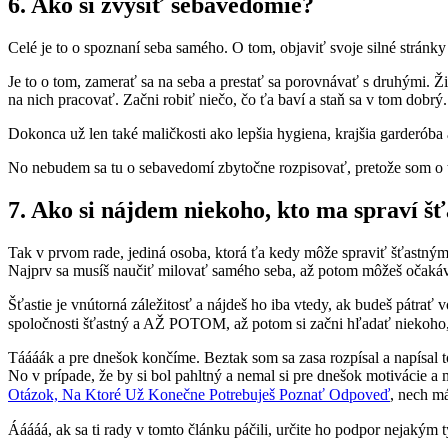
6. Ako si zvýšiť sebavedomie?
Celé je to o spoznaní seba samého. O tom, objaviť svoje silné stránk
Je to o tom, zamerať sa na seba a prestať sa porovnávať s druhými. Žiť
na nich pracovať. Začni robiť niečo, čo ťa baví a staň sa v tom dobr
Dokonca už len také maličkosti ako lepšia hygiena, krajšia garderó
No nebudem sa tu o sebavedomí zbytočne rozpisovať, pretože som o t
7. Ako si nájdem niekoho, kto ma spraví š
Tak v prvom rade, jediná osoba, ktorá ťa kedy môže spraviť šťastným, s
Najprv sa musíš naučiť milovať samého seba, až potom môžeš očakáva
Šťastie je vnútorná záležitosť a nájdeš ho iba vtedy, ak budeš pátrať
spoločnosti šťastný a AŽ POTOM, až potom si začni hľadať niekoho, 
Táááák a pre dnešok končíme. Beztak som sa zasa rozpísal a napísal
No v prípade, že by si bol pahltný a nemal si pre dnešok motivácie a 
Otázok, Na Ktoré Už Konečne Potrebuješ Poznať Odpoveď
, nech m
Ááááá, ak sa ti rady v tomto článku páčili, určite ho podpor nejakým