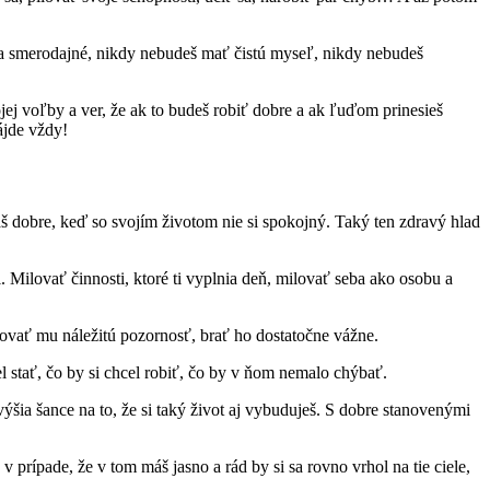
eba smerodajné, nikdy nebudeš mať čistú myseľ, nikdy nebudeš
jej voľby a ver, že ak to budeš robiť dobre a ak ľuďom prinesieš
ájde vždy!
š dobre, keď so svojím životom nie si spokojný. Taký ten zdravý hlad
. Milovať činnosti, ktoré ti vyplnia deň, milovať seba ako osobu a
novať mu náležitú pozornosť, brať ho dostatočne vážne.
l stať, čo by si chcel robiť, čo by v ňom nemalo chýbať.
výšia šance na to, že si taký život aj vybuduješ. S dobre stanovenými
 v prípade, že v tom máš jasno a rád by si sa rovno vrhol na tie ciele,