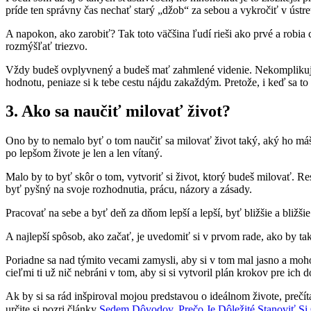
príde ten správny čas nechať starý „džob“ za sebou a vykročiť v úst
A napokon, ako zarobiť? Tak toto väčšina ľudí rieši ako prvé a robi
rozmýšľať triezvo.
Vždy budeš ovplyvnený a budeš mať zahmlené videnie. Nekomplikuj si t
hodnotu, peniaze si k tebe cestu nájdu zakaždým. Pretože, i keď sa to 
3. Ako sa naučiť milovať život?
Ono by to nemalo byť o tom naučiť sa milovať život taký, aký ho máš
po lepšom živote je len a len vítaný.
Malo by to byť skôr o tom, vytvoriť si život, ktorý budeš milovať. Re
byť pyšný na svoje rozhodnutia, prácu, názory a zásady.
Pracovať na sebe a byť deň za dňom lepší a lepší, byť bližšie a bliž
A najlepší spôsob, ako začať, je uvedomiť si v prvom rade, ako by tak
Poriadne sa nad týmito vecami zamysli, aby si v tom mal jasno a mohol
cieľmi ti už nič nebráni v tom, aby si si vytvoril plán krokov pre ich
Ak by si sa rád inšpiroval mojou predstavou o ideálnom živote, prečít
určite si pozri články
Sedem Dôvodov, Prečo Je Dôležité Stanoviť Si 