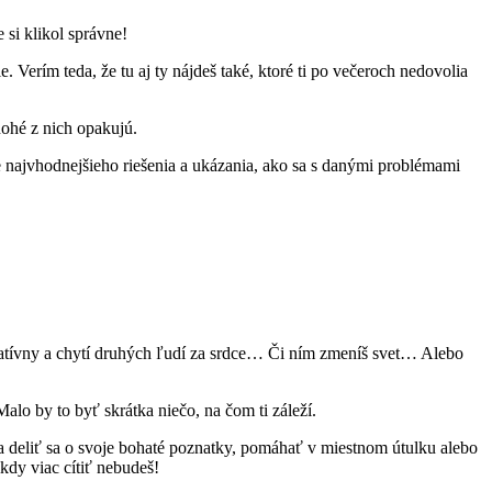
 si klikol správne!
. Verím teda, že tu aj ty nájdeš také, ktoré ti po večeroch nedovolia
nohé z nich opakujú.
e najvhodnejšieho riešenia a ukázania, ako sa s danými problémami
piratívny a chytí druhých ľudí za srdce… Či ním zmeníš svet… Alebo
Malo by to byť skrátka niečo, na čom ti záleží.
 a deliť sa o svoje bohaté poznatky, pomáhať v miestnom útulku alebo
kdy viac cítiť nebudeš!