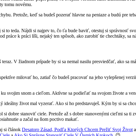
rety tomu novému.
a chybu. Pretože, keď sa budeš pozerať hlavne na peniaze a budú pre t
o teda. Nájdi si najprv to, čo ťa bude baviť, otestuj si správnosť svo
od práce k práci líši, nejaký ten spôsob, ako zarobiť tie chechtáky, sa n
 teraz. V žiadnom prípade by si sa nemal nasilu presviedčať, ako sa má
spektíve milovať ho, zatiaľ čo budeš pracovať na jeho vylepšenej verzii
šie ku svojim snom a cieľom. Aktívne sa podieľať na svojom živote a ve
ý ideálny život mal vyzerať. Ako si ho predstavuješ. Kým by si sa chce
 si dobre stanoviť ciele. Pretože až s dobre stanovenými cieľmi sa ti z
 dosiahnutie a začal na ňom poctivo makať.
aj si článok
Desatoro Zásad, Podľa Ktorých Chcem Prežiť Svoj Život
a
Ciele
a
Ako Si Správne Stanoviť Ciele V Ôsmich Krokoch
. 😉