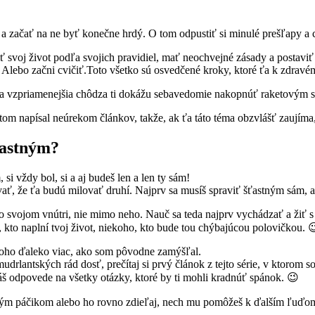
y a začať na ne byť konečne hrdý. O tom odpustiť si minulé prešľapy a
 svoj život podľa svojich pravidiel, mať neochvejné zásady a postaviť s
ý. Alebo začni cvičiť.Toto všetko sú osvedčené kroky, ktoré ťa k zdra
ba a vzpriamenejšia chôdza ti dokážu sebavedomie nakopnúť raketovým
om napísal neúrekom článkov, takže, ak ťa táto téma obzvlášť zaujíma,
ťastným?
i vždy bol, si a aj budeš len a len ty sám!
ť, že ťa budú milovať druhí. Najprv sa musíš spraviť šťastným sám, a
 vo svojom vnútri, nie mimo neho. Nauč sa teda najprv vychádzať a žiť s 
kto naplní tvoj život, niekoho, kto bude tou chýbajúcou polovičkou. 
 toho ďaleko viac, ako som pôvodne zamýšľal.
mudrlantských rád dosť, prečítaj si prvý článok z tejto série, v ktorom
áš odpovede na všetky otázky, ktoré by ti mohli kradnúť spánok. 😉
 tým páčikom alebo ho rovno zdieľaj, nech mu pomôžeš k ďalším ľuďom, 