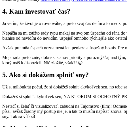
4. Kam investovať čas?
Ja verím, že život je o rovnováhe, a preto svoj čas delím a to medzi p
Nepáčia sa mi totižto rady typu makaj na svojom úspechu od rána do 
biznise od nevidím do nevidím, uspeješ omnoho rýchlejšie ako ostat
Avšak pre mňa úspech neznamená len peniaze a úspešný biznis. Pre mň
Moja rada preto znie, dobre si stanov priority a porozmýšľaj nad tým, 
ktorý máš k dispozícii. Nič zložité, však?! 😉
5. Ako si dokážem splniť sny?
Už si miliónkrát počul, že si dokážeš splniť akýkoľvek sen, no tebe 
Dokážeš si splniť akýkoľvek sen, NA KTOROM SI OCHOTNÝ 
Nestačí si želať či vizualizovať, zabudni na Tajomstvo (film)! Odmen
písal, avšak žiadny iný postup nie je, a tak to musím napísať znova. S
sny. Tak sa víťazí!