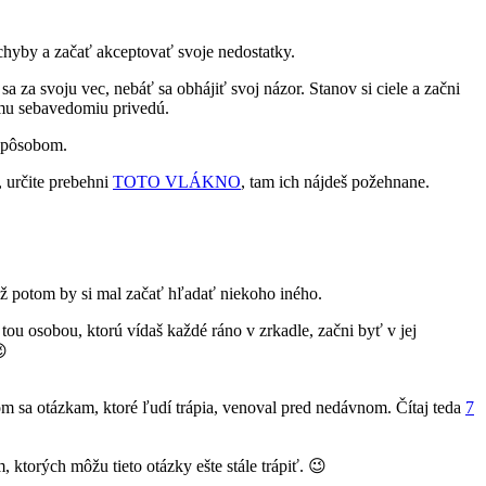
 chyby a začať akceptovať svoje nedostatky.
a za svoju vec, nebáť sa obhájiť svoj názor. Stanov si ciele a začni
vému sebavedomiu privedú.
 spôsobom.
 určite prebehni
TOTO VLÁKNO
, tam ich nájdeš požehnane.
ž potom by si mal začať hľadať niekoho iného.
tou osobou, ktorú vídaš každé ráno v zrkadle, začni byť v jej
😉
 som sa otázkam, ktoré ľudí trápia, venoval pred nedávnom. Čítaj teda
7
ktorých môžu tieto otázky ešte stále trápiť. 😉