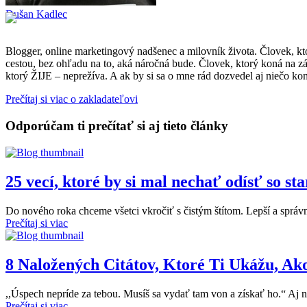
Dušan Kadlec
Blogger, online marketingový nadšenec a milovník života. Človek, kt
cestou, bez ohľadu na to, aká náročná bude. Človek, ktorý koná na zá
ktorý ŽIJE – neprežíva. A ak by si sa o mne rád dozvedel aj niečo konk
Prečítaj si viac o zakladateľovi
Odporúčam ti prečítať si aj tieto články
25 vecí, ktoré by si mal nechať odísť so sta
Do nového roka chceme všetci vkročiť s čistým štítom. Lepší a správne
Prečítaj si viac
8 Naložených Citátov, Ktoré Ti Ukážu, Ako
,,Úspech nepríde za tebou. Musíš sa vydať tam von a získať ho.“ Aj n
Prečítaj si viac