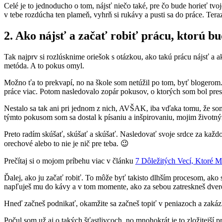
Celé je to jednoducho o tom, nájsť niečo také, pre čo bude horieť tvoje 
v tebe rozdúcha ten plameň, vyhrň si rukávy a pusti sa do práce. Tera
2. Ako nájsť a začať robiť prácu, ktorú b
Tak najprv si rozlúsknime oriešok s otázkou, ako takú prácu nájsť a a
metóda. A to pokus omyl.
Možno ťa to prekvapí, no na škole som netúžil po tom, byť blogerom.
práce viac. Potom nasledovalo zopár pokusov, o ktorých som bol pre
Nestalo sa tak ani pri jednom z nich, AVŠAK, iba vďaka tomu, že so
týmto pokusom som sa dostal k písaniu a inšpirovaniu, mojim životn
Preto radím skúšať, skúšať a skúšať. Nasledovať svoje srdce za každou 
orechové alebo to nie je nič pre teba. 😉
Prečítaj si o mojom príbehu viac v článku
7 Dôležitých Vecí, Ktoré 
Ďalej, ako ju začať robiť. To môže byť takisto dlhším procesom, ako s
napľuješ mu do kávy a v tom momente, ako za sebou zatreskneš dvere, 
Hneď začneš podnikať, okamžite sa začneš topiť v peniazoch a zaká
Počul som už aj o takých šťastlivcoch, no mnohokrát je to zložitejší