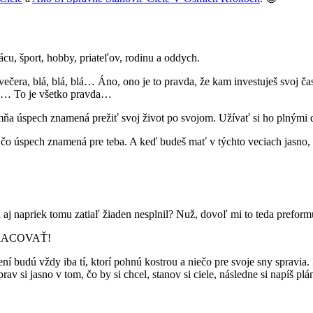
rácu, šport, hobby, priateľov, rodinu a oddych.
večera, blá, blá, blá… Áno, ono je to pravda, že kam investuješ svoj č
ní… To je všetko pravda…
a úspech znamená prežiť svoj život po svojom. Užívať si ho plnými dúš
čo úspech znamená pre teba. A keď budeš mať v týchto veciach jasno, sta
sa aj napriek tomu zatiaľ žiaden nesplnil? Nuž, dovoľ mi to teda prefo
PRACOVAŤ!
ení budú vždy iba tí, ktorí pohnú kostrou a niečo pre svoje sny spravia
prav si jasno v tom, čo by si chcel, stanov si ciele, následne si napíš 