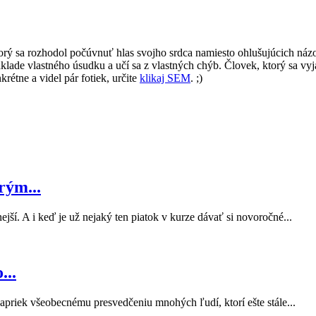
orý sa rozhodol počúvnuť hlas svojho srdca namiesto ohlušujúcich názor
klade vlastného úsudku a učí sa z vlastných chýb. Človek, ktorý sa vyj
rétne a videl pár fotiek, určite
klikaj SEM
. ;)
rým...
jší. A i keď je už nejaký ten piatok v kurze dávať si novoročné...
...
apriek všeobecnému presvedčeniu mnohých ľudí, ktorí ešte stále...