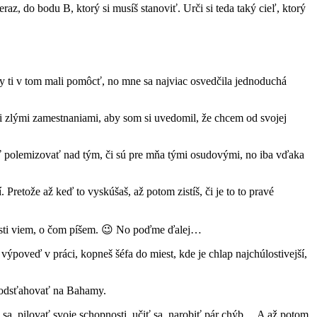
eraz, do bodu B, ktorý si musíš stanoviť. Urči si teda taký cieľ, ktorý
 by ti v tom mali pomôcť, no mne sa najviac osvedčila jednoduchá
i zlými zamestnaniami, aby som si uvedomil, že chcem od svojej
ať polemizovať nad tým, či sú pre mňa tými osudovými, no iba vďaka
 Pretože až keď to vyskúšaš, až potom zistíš, či je to to pravé
nosti viem, o čom píšem. 😉 No poďme ďalej…
výpoveď v práci, kopneš šéfa do miest, kde je chlap najchúlostivejší,
h odsťahovať na Bahamy.
 sa, pilovať svoje schopnosti, učiť sa, narobiť pár chýb… A až potom