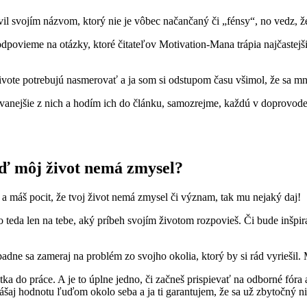
il svojím názvom, ktorý nie je vôbec načančaný či „fénsy“, no vedz, že
odpovieme na otázky, ktoré čitateľov Motivation-Mana trápia najčastejšie
živote potrebujú nasmerovať a ja som si odstupom času všimol, že sa m
ňovanejšie z nich a hodím ich do článku, samozrejme, každú v doprovod
eď môj život nemá zmysel?
ý a máš pocit, že tvoj život nemá zmysel či význam, tak mu nejaký daj!
 to teda len na tebe, aký príbeh svojím životom rozpovieš. Či bude inš
padne sa zameraj na problém zo svojho okolia, ktorý by si rád vyriešil. 
ka do práce. A je to úplne jedno, či začneš prispievať na odborné fóra
šaj hodnotu ľuďom okolo seba a ja ti garantujem, že sa už zbytočný ni