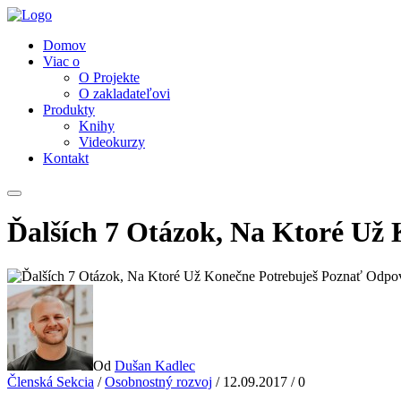
Domov
Viac o
O Projekte
O zakladateľovi
Produkty
Knihy
Videokurzy
Kontakt
Ďalších 7 Otázok, Na Ktoré Už
Od
Dušan Kadlec
Členská Sekcia
/
Osobnostný rozvoj
/
12.09.2017
/
0